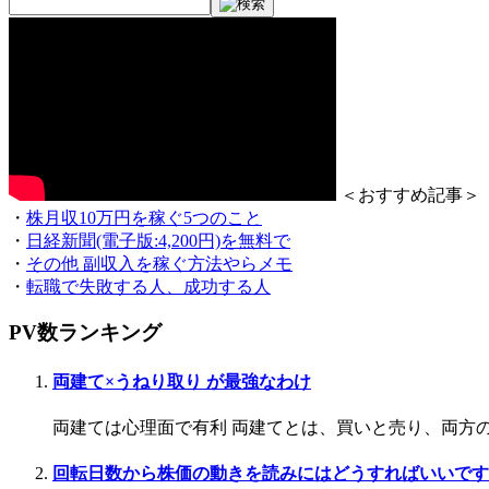
＜おすすめ記事＞
・
株月収10万円を稼ぐ5つのこと
・
日経新聞(電子版:4,200円)を無料で
・
その他 副収入を稼ぐ方法やらメモ
・
転職で失敗する人、成功する人
PV数ランキング
両建て×うねり取り が最強なわけ
両建ては心理面で有利 両建てとは、買いと売り、両方の
回転日数から株価の動きを読みにはどうすればいいです