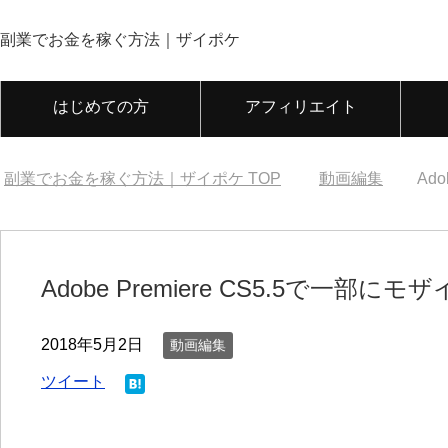
副業でお金を稼ぐ方法｜ザイポケ
はじめての方
アフィリエイト
副業でお金を稼ぐ方法｜ザイポケ
TOP
動画編集
Ad
Adobe Premiere CS5.5で一部
2018年5月2日
動画編集
ツイート