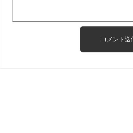
コメント送