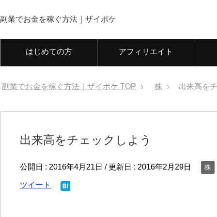
副業でお金を稼ぐ方法｜ザイポケ
はじめての方
アフィリエイト
副業でお金を稼ぐ方法｜ザイポケ
TOP
株
出来高を
出来高をチェックしよう
公開日 :
2016年4月21日
/ 更新日 :
2016年2月29日
株
ツイート