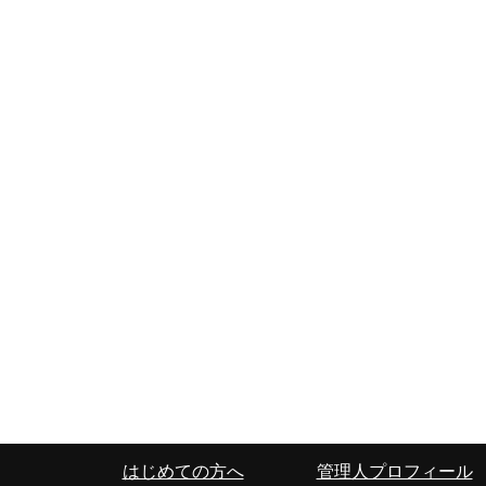
はじめての方へ
管理人プロフィール