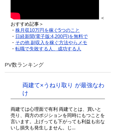
＜
おすすめ記事＞
・
株月収10万円を稼ぐ5つのこと
・
日経新聞(電子版:4,200円)を無料で
・
その他 副収入を稼ぐ方法やらメモ
・
転職で失敗する人、成功する人
PV数ランキング
両建て×うねり取り が最強なわ
け
両建ては心理面で有利 両建てとは、買いと
売り、両方のポジションを同時にもつことを
言います。上げっても下がっても利益も出な
いし損失も発生しません。じ...