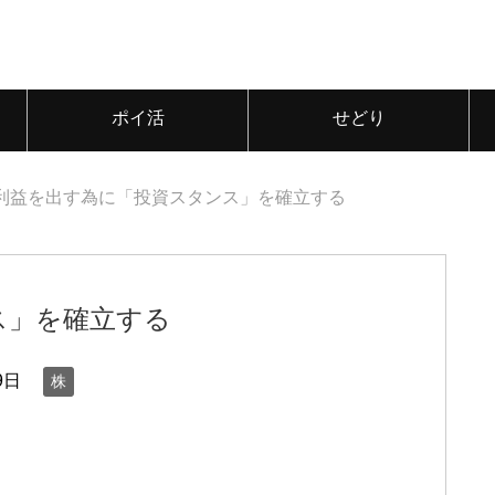
ポイ活
せどり
利益を出す為に「投資スタンス」を確立する
ス」を確立する
9日
株