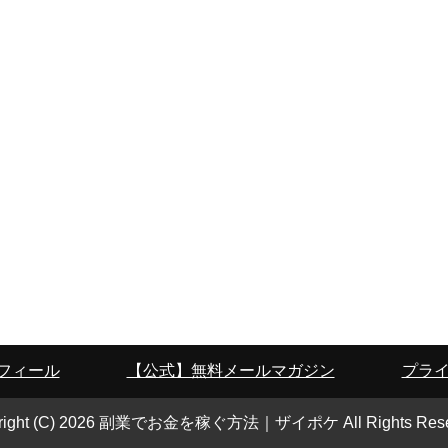
フィール
【公式】無料メールマガジン
プラ
yright (C) 2026 副業でお金を稼ぐ方法｜ザイポケ
All Rights Res