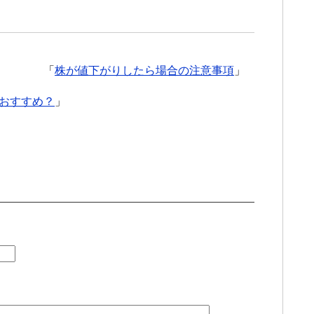
「
株が値下がりしたら場合の注意事項
」
おすすめ？
」