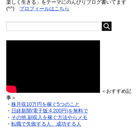
楽しく生きる」をテーマにのんびりブログ書いてます
(^^)
プロフィールはこちら
＜おすすめ記
事＞
・
株月収10万円を稼ぐ5つのこと
・
日経新聞(電子版:4,200円)を無料で
・
その他 副収入を稼ぐ方法やらメモ
・
転職で失敗する人、成功する人