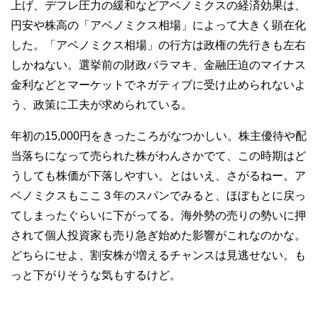
上げ、デフレ圧力の緩和などアベノミクスの経済効果は、
円安や株高の「アベノミクス相場」によって大きく顕在化
した。「アベノミクス相場」の行方は政権の先行きも左右
しかねない。選挙前の財政バラマキ、金融圧迫のマイナス
金利などとマーケットでネガティブに受け止められないよ
う、政策に工夫が求められている。
年初の15,000円をきったころがなつかしい。株主優待や配
当落ちになって売られた株がわんさかでて、この時期はど
うしても株価が下落しやすい。とはいえ、さがるねー。ア
ベノミクスもここ３年のスパンでみると、ほぼもとに戻っ
てしまったぐらいに下がってる。海外勢の売りの勢いに押
されて個人投資家も売り急ぎ始めた影響がこれなのかな。
どちらにせよ、割安株が増えるチャンスは見逃せない。も
っと下がりそうな気もするけど。