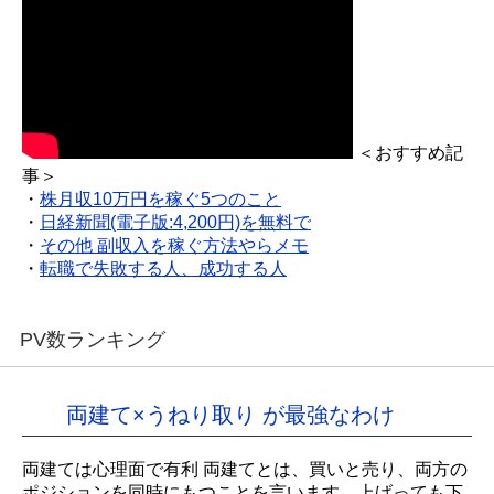
＜おすすめ記
事＞
・
株月収10万円を稼ぐ5つのこと
・
日経新聞(電子版:4,200円)を無料で
・
その他 副収入を稼ぐ方法やらメモ
・
転職で失敗する人、成功する人
PV数ランキング
両建て×うねり取り が最強なわけ
両建ては心理面で有利 両建てとは、買いと売り、両方の
ポジションを同時にもつことを言います。上げっても下